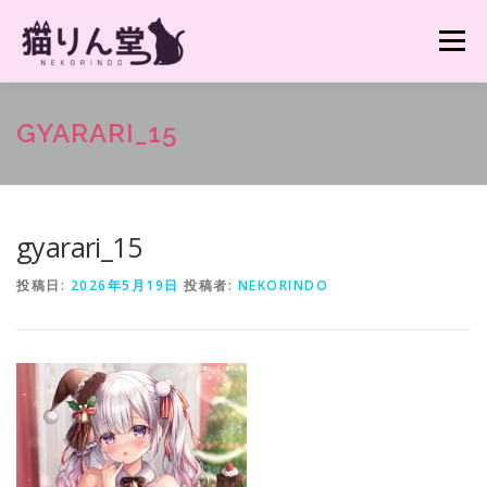
コ
ン
メニュー
テ
ン
ツ
へ
猫りん堂HP TOPへ
GYARARI_15
ス
キ
ッ
プ
gyarari_15
投稿日:
2026年5月19日
投稿者:
NEKORINDO