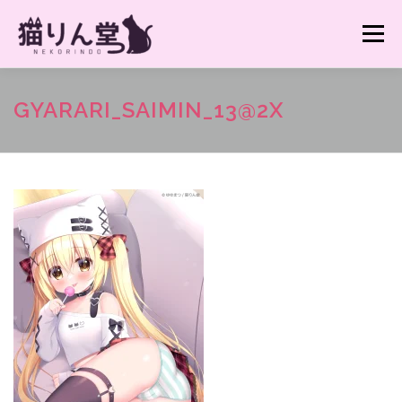
コ
ン
メニュー
テ
ン
ツ
へ
猫りん堂HP TOPへ
GYARARI_SAIMIN_13@2X
ス
キ
ッ
プ