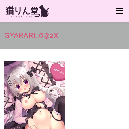
コ
ン
メニュー
テ
ン
ツ
へ
猫りん堂HP TOPへ
GYARARI_6@2X
ス
キ
ッ
プ