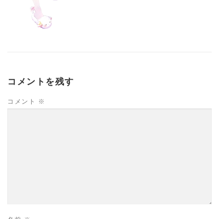
コメントを残す
コメント
※