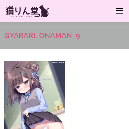
コ
ン
メニュー
テ
ン
ツ
へ
猫りん堂HP TOPへ
GYARARI_ONAMAN_9
ス
キ
ッ
プ